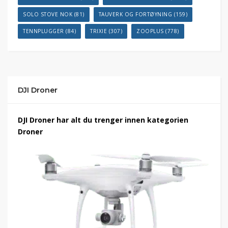
SOLO STOVE NOK
(81)
TAUVERK OG FORTØYNING
(159)
TENNPLUGGER
(84)
TRIXIE
(307)
ZOOPLUS
(778)
DJI Droner
DJI Droner har alt du trenger innen kategorien
Droner