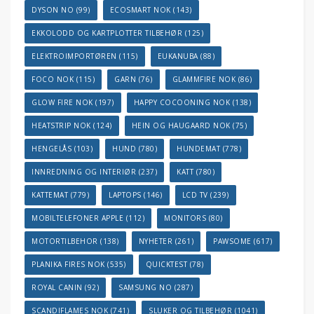
DYSON NO
(99)
ECOSMART NOK
(143)
EKKOLODD OG KARTPLOTTER TILBEHØR
(125)
ELEKTROIMPORTØREN
(115)
EUKANUBA
(88)
FOCO NOK
(115)
GARN
(76)
GLAMMFIRE NOK
(86)
GLOW FIRE NOK
(197)
HAPPY COCOONING NOK
(138)
HEATSTRIP NOK
(124)
HEIN OG HAUGAARD NOK
(75)
HENGELÅS
(103)
HUND
(780)
HUNDEMAT
(778)
INNREDNING OG INTERIØR
(237)
KATT
(780)
KATTEMAT
(779)
LAPTOPS
(146)
LCD TV
(239)
MOBILTELEFONER APPLE
(112)
MONITORS
(80)
MOTORTILBEHOR
(138)
NYHETER
(261)
PAWSOME
(617)
PLANIKA FIRES NOK
(535)
QUICKTEST
(78)
ROYAL CANIN
(92)
SAMSUNG NO
(287)
SCANDIFLAMES NOK
(741)
SLUKER OG TILBEHØR
(1041)