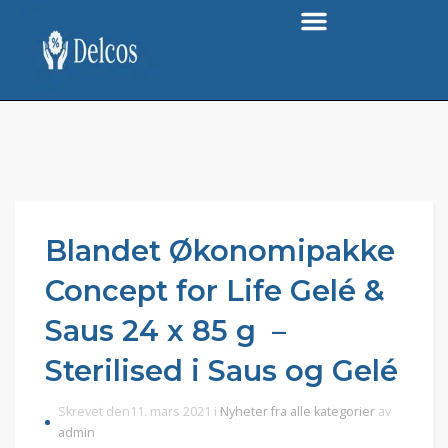
Blandet Økonomipakke
Concept for Life Gelé &
Saus 24 x 85 g –
Sterilised i Saus og Gelé
Skrevet den11. mars 2021 i
Nyheter fra alle kategorier
av
admin