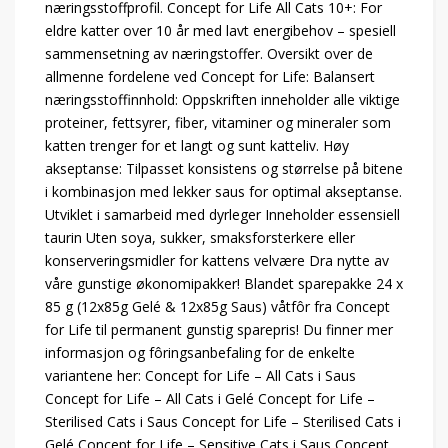
næringsstoffprofil. Concept for Life All Cats 10+: For
eldre katter over 10 år med lavt energibehov – spesiell
sammensetning av næringstoffer. Oversikt over de
allmenne fordelene ved Concept for Life: Balansert
næringsstoffinnhold: Oppskriften inneholder alle viktige
proteiner, fettsyrer, fiber, vitaminer og mineraler som
katten trenger for et langt og sunt katteliv. Høy
akseptanse: Tilpasset konsistens og størrelse på bitene
i kombinasjon med lekker saus for optimal akseptanse.
Utviklet i samarbeid med dyrleger Inneholder essensiell
taurin Uten soya, sukker, smaksforsterkere eller
konserveringsmidler for kattens velvære Dra nytte av
våre gunstige økonomipakker! Blandet sparepakke 24 x
85 g (12x85g Gelé & 12x85g Saus) våtfôr fra Concept
for Life til permanent gunstig sparepris! Du finner mer
informasjon og fôringsanbefaling for de enkelte
variantene her: Concept for Life – All Cats i Saus
Concept for Life – All Cats i Gelé Concept for Life –
Sterilised Cats i Saus Concept for Life – Sterilised Cats i
Gelé Concept for Life – Sensitive Cats i Saus Concept