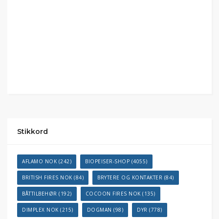
Stikkord
AFLAMO NOK
(242)
BIOPEISER-SHOP
(4055)
BRITISH FIRES NOK
(84)
BRYTERE OG KONTAKTER
(84)
BÅTTILBEHØR
(192)
COCOON FIRES NOK
(135)
DIMPLEX NOK
(215)
DOGMAN
(98)
DYR
(778)