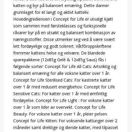
katten og byr på balansert ernæring. Dette danner
grunnlaget for et langt og aktivt katteliv.
Hovedingrediensen i Concept for Life er utvalgt kjøtt
som sammen med førsteklasses og funksjonelle
råvarer byr på en utsøkt og balansert kombinasjon av
næringsstoffer. Disse utmerker seg ved å være svært
lett fordøyelige og godt tolerert. Våtfôroppskriftene
fremmer kattens helse og velvære. De blandede
sparepakkene (12x85g Gelé & 12x85g Saus) fås i
følgende sorter: Concept for Life All Cats: Artsriktig og
balansert ernæring for alle voksne katter over 1 år.
Concept for Life Sterilised Cats: For kastrerte katter
over 1 år med redusert energibehov. Concept for Life
Sensitive Cats: For katter over 1 år med ømfintlig
fordøyelse. Concept for Life Light : For voksne katter
over 1 år som lider av overvekt. Concept for Life
Beauty: For voksne katter over 1 år, pleier pelsen.
Concept for Life Kitten: For voksende kattunger over 2
måneder samt drektige og diende katter, med tilpasset