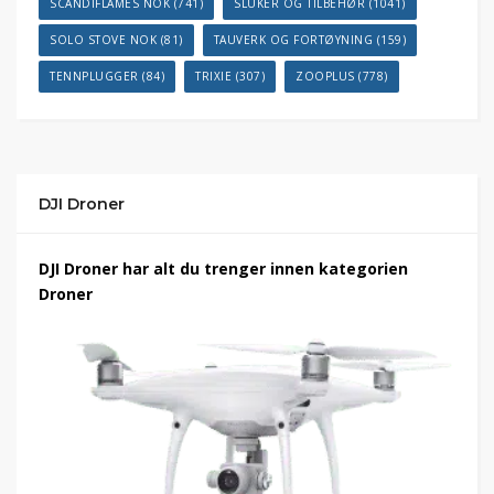
SCANDIFLAMES NOK
(741)
SLUKER OG TILBEHØR
(1041)
SOLO STOVE NOK
(81)
TAUVERK OG FORTØYNING
(159)
TENNPLUGGER
(84)
TRIXIE
(307)
ZOOPLUS
(778)
DJI Droner
DJI Droner har alt du trenger innen kategorien
Droner