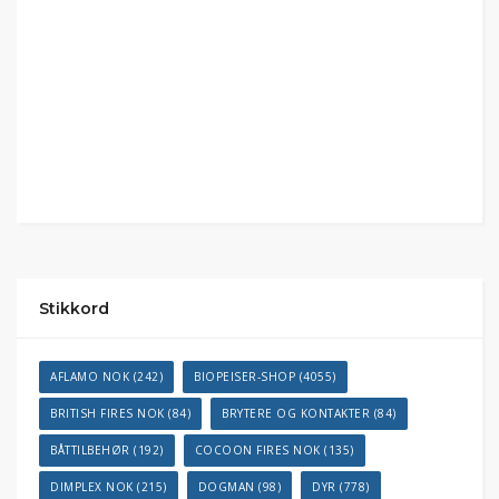
Stikkord
AFLAMO NOK
(242)
BIOPEISER-SHOP
(4055)
BRITISH FIRES NOK
(84)
BRYTERE OG KONTAKTER
(84)
BÅTTILBEHØR
(192)
COCOON FIRES NOK
(135)
DIMPLEX NOK
(215)
DOGMAN
(98)
DYR
(778)