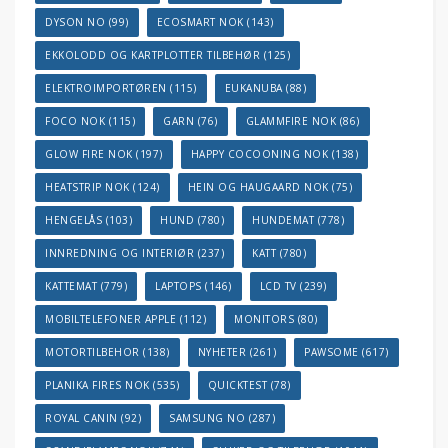
DYSON NO
(99)
ECOSMART NOK
(143)
EKKOLODD OG KARTPLOTTER TILBEHØR
(125)
ELEKTROIMPORTØREN
(115)
EUKANUBA
(88)
FOCO NOK
(115)
GARN
(76)
GLAMMFIRE NOK
(86)
GLOW FIRE NOK
(197)
HAPPY COCOONING NOK
(138)
HEATSTRIP NOK
(124)
HEIN OG HAUGAARD NOK
(75)
HENGELÅS
(103)
HUND
(780)
HUNDEMAT
(778)
INNREDNING OG INTERIØR
(237)
KATT
(780)
KATTEMAT
(779)
LAPTOPS
(146)
LCD TV
(239)
MOBILTELEFONER APPLE
(112)
MONITORS
(80)
MOTORTILBEHOR
(138)
NYHETER
(261)
PAWSOME
(617)
PLANIKA FIRES NOK
(535)
QUICKTEST
(78)
ROYAL CANIN
(92)
SAMSUNG NO
(287)