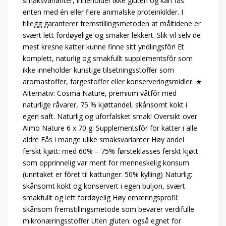
smaksvarianter, inneholder ikke gluten og kan fås
enten med én eller flere animalske proteinkilder. I
tillegg garanterer fremstillingsmetoden at måltidene er
svært lett fordøyelige og smaker lekkert. Slik vil selv de
mest kresne katter kunne finne sitt yndlingsfôr! Et
komplett, naturlig og smakfullt supplementsfôr som
ikke inneholder kunstige tilsetningsstoffer som
aromastoffer, fargestoffer eller konserveringsmidler. ★
Alternativ: Cosma Nature, premium våtfôr med
naturlige råvarer, 75 % kjøttandel, skånsomt kokt i
egen saft. Naturlig og uforfalsket smak! Oversikt over
Almo Nature 6 x 70 g: Supplementsfôr for katter i alle
aldre Fås i mange ulike smaksvarianter Høy andel
ferskt kjøtt: med 60% – 75% førsteklasses ferskt kjøtt
som opprinnelig var ment for menneskelig konsum
(unntaket er fôret til kattunger: 50% kylling) Naturlig:
skånsomt kokt og konservert i egen buljon, svært
smakfullt og lett fordøyelig Høy ernæringsprofil:
skånsom fremstillingsmetode som bevarer verdifulle
mikronæringsstoffer Uten gluten: også egnet for