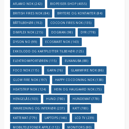
AFLAMO NOK
(242)
BIOPEISER-SHOP
(4055)
BRITISH FIRES NOK
(84)
BRYTERE OG KONTAKTER
(84)
BÅTTILBEHØR
(192)
COCOON FIRES NOK
(135)
DIMPLEX NOK
(215)
DOGMAN
(98)
DYR
(778)
DYSON NO
(99)
ECOSMART NOK
(143)
EKKOLODD OG KARTPLOTTER TILBEHØR
(125)
ELEKTROIMPORTØREN
(115)
EUKANUBA
(88)
FOCO NOK
(115)
GARN
(76)
GLAMMFIRE NOK
(86)
GLOW FIRE NOK
(197)
HAPPY COCOONING NOK
(138)
HEATSTRIP NOK
(124)
HEIN OG HAUGAARD NOK
(75)
HENGELÅS
(103)
HUND
(780)
HUNDEMAT
(778)
INNREDNING OG INTERIØR
(237)
KATT
(780)
KATTEMAT
(779)
LAPTOPS
(146)
LCD TV
(239)
MOBILTELEFONER APPLE
(112)
MONITORS
(80)