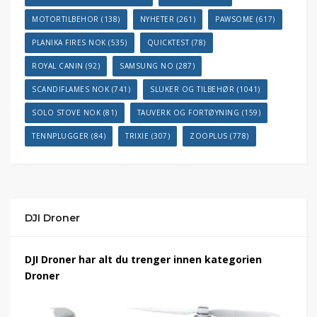
MOTORTILBEHOR
(138)
NYHETER
(261)
PAWSOME
(617)
PLANIKA FIRES NOK
(535)
QUICKTEST
(78)
ROYAL CANIN
(92)
SAMSUNG NO
(287)
SCANDIFLAMES NOK
(741)
SLUKER OG TILBEHØR
(1041)
SOLO STOVE NOK
(81)
TAUVERK OG FORTØYNING
(159)
TENNPLUGGER
(84)
TRIXIE
(307)
ZOOPLUS
(778)
DJI Droner
DJI Droner har alt du trenger innen kategorien
Droner