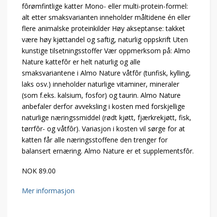
fôrømfintlige katter Mono- eller multi-protein-formel:
alt etter smaksvarianten inneholder måltidene én eller
flere animalske proteinkilder Høy akseptanse: takket
være høy kjøttandel og saftig, naturlig oppskrift Uten
kunstige tilsetningsstoffer Vær oppmerksom på: Almo
Nature kattefôr er helt naturlig og alle
smaksvariantene i Almo Nature våtfôr (tunfisk, kylling,
laks osv.) inneholder naturlige vitaminer, mineraler
(som f.eks. kalsium, fosfor) og taurin. Almo Nature
anbefaler derfor avveksling i kosten med forskjellige
naturlige næringssmiddel (rødt kjøtt, fjærkrekjøtt, fisk,
tørrfôr- og våtfôr). Variasjon i kosten vil sørge for at
katten får alle næringsstoffene den trenger for
balansert ernæring. Almo Nature er et supplementsfôr.
NOK 89.00
Mer informasjon