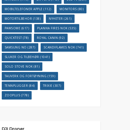
MOBILTELEFONER APPLE
(112)
MONITORS
(80)
MOTORTILBEHOR
(138)
NYHETER
(261)
PAWSOME
(617)
PLANIKA FIRES NOK
(535)
QUICKTEST
(78)
ROYAL CANIN
(92)
SAMSUNG NO
(287)
SCANDIFLAMES NOK
(741)
SLUKER OG TILBEHØR
(1041)
SOLO STOVE NOK
(81)
TAUVERK OG FORTØYNING
(159)
TENNPLUGGER
(84)
TRIXIE
(307)
ZOOPLUS
(778)
DJI Droner