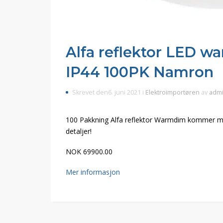
Alfa reflektor LED w
IP44 100PK Namron
Skrevet den6. juni 2021 i
Elektroimportøren
av
adm
100 Pakkning Alfa reflektor Warmdim kommer med 
detaljer!
NOK 69900.00
Mer informasjon