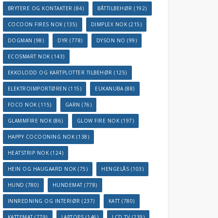
BRYTERE OG KONTAKTER
(84)
BÅTTILBEHØR
(192)
COCOON FIRES NOK
(135)
DIMPLEX NOK
(215)
DOGMAN
(98)
DYR
(778)
DYSON NO
(99)
ECOSMART NOK
(143)
EKKOLODD OG KARTPLOTTER TILBEHØR
(125)
ELEKTROIMPORTØREN
(115)
EUKANUBA
(88)
FOCO NOK
(115)
GARN
(76)
GLAMMFIRE NOK
(86)
GLOW FIRE NOK
(197)
HAPPY COCOONING NOK
(138)
HEATSTRIP NOK
(124)
HEIN OG HAUGAARD NOK
(75)
HENGELÅS
(103)
HUND
(780)
HUNDEMAT
(778)
INNREDNING OG INTERIØR
(237)
KATT
(780)
KATTEMAT
(779)
LAPTOPS
(146)
LCD TV
(239)