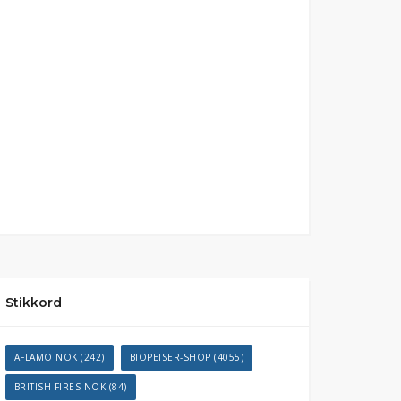
Stikkord
AFLAMO NOK
(242)
BIOPEISER-SHOP
(4055)
BRITISH FIRES NOK
(84)