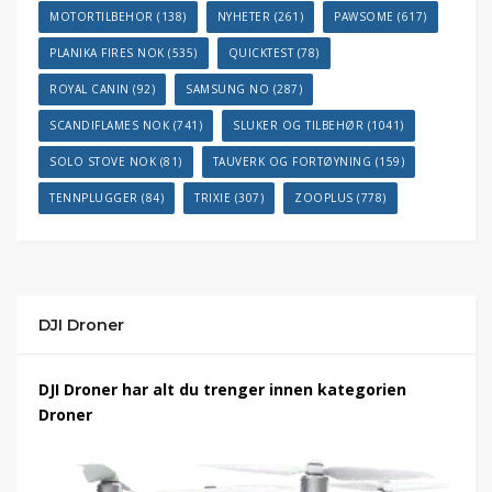
MOTORTILBEHOR
(138)
NYHETER
(261)
PAWSOME
(617)
PLANIKA FIRES NOK
(535)
QUICKTEST
(78)
ROYAL CANIN
(92)
SAMSUNG NO
(287)
SCANDIFLAMES NOK
(741)
SLUKER OG TILBEHØR
(1041)
SOLO STOVE NOK
(81)
TAUVERK OG FORTØYNING
(159)
TENNPLUGGER
(84)
TRIXIE
(307)
ZOOPLUS
(778)
DJI Droner
DJI Droner har alt du trenger innen kategorien
Droner