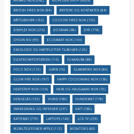
AFLAMO NOK
(242)
BIOPEISER-SHOP
(4055)
BRITISH FIRES NOK
(84)
BRYTERE OG KONTAKTER
(84)
BÅTTILBEHØR
(192)
COCOON FIRES NOK
(135)
DIMPLEX NOK
(215)
DOGMAN
(98)
DYR
(778)
DYSON NO
(99)
ECOSMART NOK
(143)
EKKOLODD OG KARTPLOTTER TILBEHØR
(125)
ELEKTROIMPORTØREN
(115)
EUKANUBA
(88)
FOCO NOK
(115)
GARN
(76)
GLAMMFIRE NOK
(86)
GLOW FIRE NOK
(197)
HAPPY COCOONING NOK
(138)
HEATSTRIP NOK
(124)
HEIN OG HAUGAARD NOK
(75)
HENGELÅS
(103)
HUND
(780)
HUNDEMAT
(778)
INNREDNING OG INTERIØR
(237)
KATT
(780)
KATTEMAT
(779)
LAPTOPS
(146)
LCD TV
(239)
MOBILTELEFONER APPLE
(112)
MONITORS
(80)