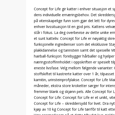
Concept for Life gir katter i enhver situasjon et sp
dens individuelle ernæringsbehov. Det skredders
på vitenskapelige funn som gjør det lett for dyrev
enhver livssituasjon til en god pris. Kattens velv
står i fokus. La deg overbevise av dette unike er
et sunt katteliv. Concept for Life er nøyaktig s
funksjonelle ingredienser som det eksklusive Sta
plakkdannelse og tannstein samt det spesielle Vi
hairball-funksjon: forebygger hårballer og hjelper 
næringsstoffinnholdet i oppskriften er spesielt ti
eneste livsfase. Velg mellom følgende varianter: C
stoffskiftet til kastrerte katter over 1 år, tilpas
karnitin, urinsteinprofylakse. Concept for Life 
måneder, ekstra store kroketter sørger for intens
fremmer blank og skjønn pels. Alle Concept for Lif
Concept for Life: Concept for Life er et unikt, vit
Concept for Life – skreddersydd for livet. Dra nyt
kjøp av 10 kg Concept for Life tørrfôr til katt ett