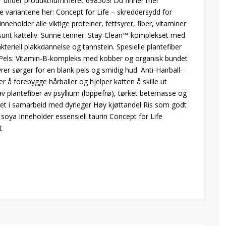
er under produktnummeret 698503! Du finner mer
e variantene her: Concept for Life – skreddersydd for
nneholder alle viktige proteiner, fettsyrer, fiber, vitaminer
 sunt katteliv. Sunne tenner: Stay-Clean™-komplekset med
teriell plakkdannelse og tannstein. Spesielle plantefiber
 Pels: Vitamin-B-kompleks med kobber og organisk bundet
er sørger for en blank pels og smidig hud. Anti-Hairball-
r å forebygge hårballer og hjelper katten å skille ut
av plantefiber av psyllium (loppefrø), tørket betemasse og
viklet i samarbeid med dyrleger Høy kjøttandel Ris som godt
 soya Inneholder essensiell taurin Concept for Life
t