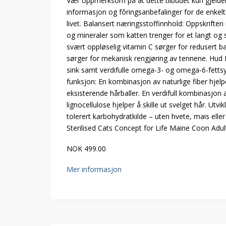
Vær oppmerksom på at dette tilbudet kun gjeld
informasjon og fôringsanbefalinger for de enkelt
livet. Balansert næringsstoffinnhold: Oppskriften i
og mineraler som katten trenger for et langt og
svært oppløselig vitamin C sørger for redusert bak
sørger for mekanisk rengjøring av tennene. Hud
sink samt verdifulle omega-3- og omega-6-fettsyr
funksjon: En kombinasjon av naturlige fiber hjelpe
eksisterende hårballer. En verdifull kombinasjon 
lignocellulose hjelper å skille ut svelget hår. Ut
tolerert karbohydratkilde – uten hvete, mais eller
Sterilised Cats Concept for Life Maine Coon Adul
NOK 499.00
Mer informasjon