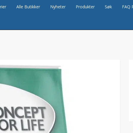
rier
Alle Butikker
Nyheter
Produkter
Søk
FAQ 