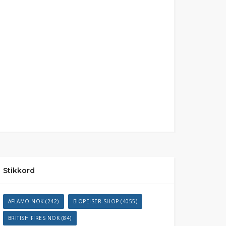
Stikkord
AFLAMO NOK
(242)
BIOPEISER-SHOP
(4055)
BRITISH FIRES NOK
(84)