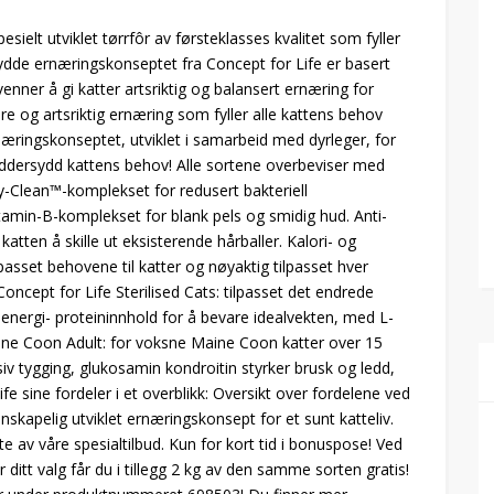
esielt utviklet tørrfôr av førsteklasses kvalitet som fyller
ydde ernæringskonseptet fra Concept for Life er basert
enner å gi katter artsriktig og balansert ernæring for
ære og artsriktig ernæring som fyller alle kattens behov
næringskonseptet, utviklet i samarbeid med dyrleger, for
kreddersydd kattens behov! Alle sortene overbeviser med
y-Clean™-komplekset for redusert bakteriell
tamin-B-komplekset for blank pels og smidig hud. Anti-
katten å skille ut eksisterende hårballer. Kalori- og
lpasset behovene til katter og nøyaktig tilpasset hver
oncept for Life Sterilised Cats: tilpasset det endrede
set energi- proteininnhold for å bevare idealvekten, med L-
Maine Coon Adult: for voksne Maine Coon katter over 15
iv tygging, glukosamin kondroitin styrker brusk og ledd,
e sine fordeler i et overblikk: Oversikt over fordelene ved
enskapelig utviklet ernæringskonsept for et sunt katteliv.
te av våre spesialtilbud. Kun for kort tid i bonuspose! Ved
er ditt valg får du i tillegg 2 kg av den samme sorten gratis!