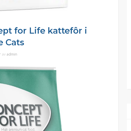
pt for Life kattefôr i
e Cats
r
av
admin