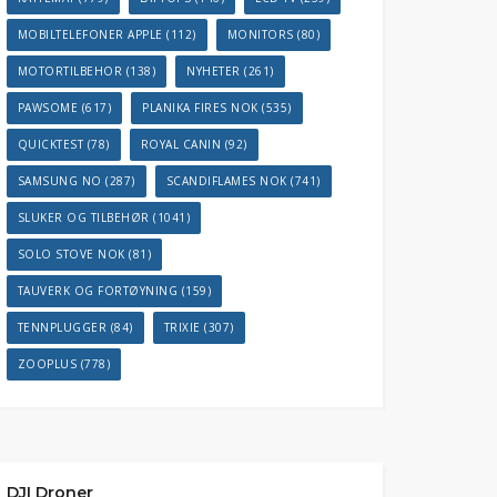
MOBILTELEFONER APPLE
(112)
MONITORS
(80)
MOTORTILBEHOR
(138)
NYHETER
(261)
PAWSOME
(617)
PLANIKA FIRES NOK
(535)
QUICKTEST
(78)
ROYAL CANIN
(92)
SAMSUNG NO
(287)
SCANDIFLAMES NOK
(741)
SLUKER OG TILBEHØR
(1041)
SOLO STOVE NOK
(81)
TAUVERK OG FORTØYNING
(159)
TENNPLUGGER
(84)
TRIXIE
(307)
ZOOPLUS
(778)
DJI Droner