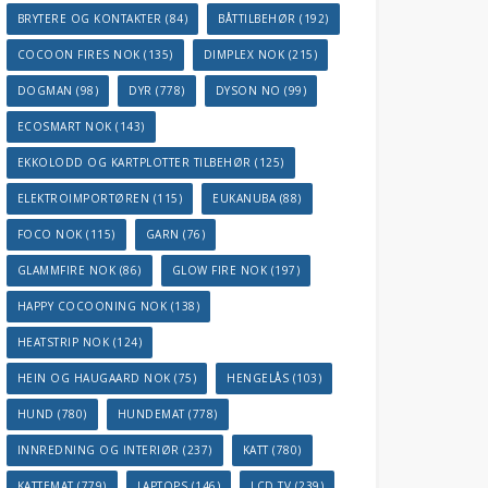
BRYTERE OG KONTAKTER
(84)
BÅTTILBEHØR
(192)
COCOON FIRES NOK
(135)
DIMPLEX NOK
(215)
DOGMAN
(98)
DYR
(778)
DYSON NO
(99)
ECOSMART NOK
(143)
EKKOLODD OG KARTPLOTTER TILBEHØR
(125)
ELEKTROIMPORTØREN
(115)
EUKANUBA
(88)
FOCO NOK
(115)
GARN
(76)
GLAMMFIRE NOK
(86)
GLOW FIRE NOK
(197)
HAPPY COCOONING NOK
(138)
HEATSTRIP NOK
(124)
HEIN OG HAUGAARD NOK
(75)
HENGELÅS
(103)
HUND
(780)
HUNDEMAT
(778)
INNREDNING OG INTERIØR
(237)
KATT
(780)
KATTEMAT
(779)
LAPTOPS
(146)
LCD TV
(239)