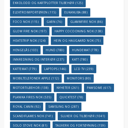
EKKOLODD OG KARTPLOTTER TILBEHØR
(125)
ELEKTROIMPORTØREN
(115)
EUKANUBA
(88)
FOCO NOK
(115)
GARN
(76)
GLAMMFIRE NOK
(86)
GLOW FIRE NOK
(197)
HAPPY COCOONING NOK
(138)
HEATSTRIP NOK
(124)
HEIN OG HAUGAARD NOK
(75)
HENGELÅS
(103)
HUND
(780)
HUNDEMAT
(778)
INNREDNING OG INTERIØR
(237)
KATT
(780)
KATTEMAT
(779)
LAPTOPS
(146)
LCD TV
(239)
MOBILTELEFONER APPLE
(112)
MONITORS
(80)
MOTORTILBEHOR
(138)
NYHETER
(261)
PAWSOME
(617)
PLANIKA FIRES NOK
(535)
QUICKTEST
(78)
ROYAL CANIN
(92)
SAMSUNG NO
(287)
SCANDIFLAMES NOK
(741)
SLUKER OG TILBEHØR
(1041)
SOLO STOVE NOK
(81)
TAUVERK OG FORTØYNING
(159)