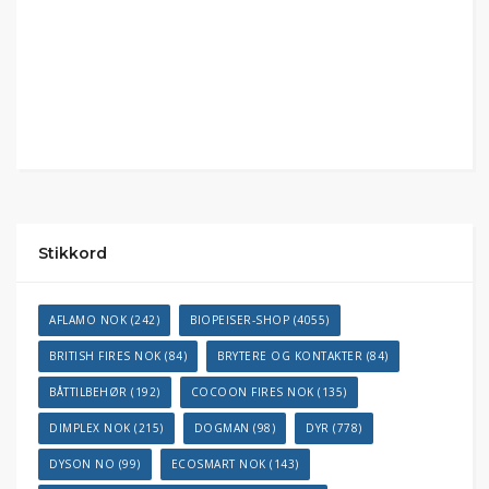
Stikkord
AFLAMO NOK
(242)
BIOPEISER-SHOP
(4055)
BRITISH FIRES NOK
(84)
BRYTERE OG KONTAKTER
(84)
BÅTTILBEHØR
(192)
COCOON FIRES NOK
(135)
DIMPLEX NOK
(215)
DOGMAN
(98)
DYR
(778)
DYSON NO
(99)
ECOSMART NOK
(143)