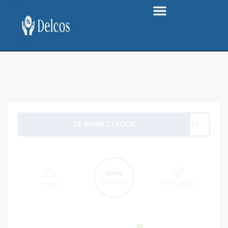
SE RABATTKODE
A-10
100%
SUCCESS
1 STEM
0 STEMMER