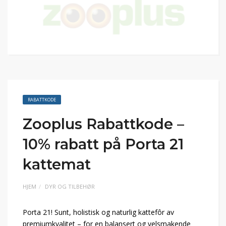
RABATTKODE
Zooplus Rabattkode –
10% rabatt på Porta 21
kattemat
HJEM
DYR OG TILBEHØR
Porta 21! Sunt, holistisk og naturlig kattefôr av
premiumkvalitet – for en balansert og velsmakende