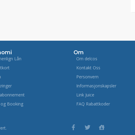
nomi
Om
enlign Lån
Om delcos
ttkort
Kontakt Oss
m
Personvern
kringer
Informasjonskapsler
labonnement
Link Juice
 og Booking
FAQ Rabattkoder
ert.