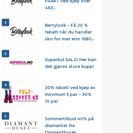
FRAKT ved kjøp over
463,-
2
Berrylook – Få 20 %
rabatt når du handler
sko for mer enn 1680,-
3
Superkul SALG! Her kan
det gjøres store kupp!
4
20% rabatt ved kjøp av
minimum 5 par – 30%
10 par
5
Sommertilbud 40% på
diamanter fra
Diamanthuset