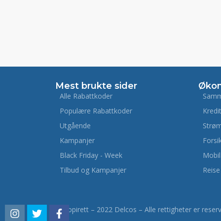
Mest brukte sider
Øko
Alle Rabattkoder
Samm
Populære Rabattkoder
Kredi
Utgående
Strø
Kampanjer
Forsi
Black Friday - Week
Mobi
Tilbud og Kampanjer
Reise
© Kopirett – 2022 Delcos – Alle rettigheter er reserv