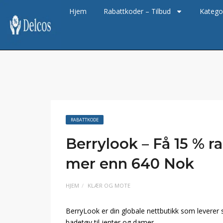
Hjem
Rabattkoder – Tilbud
Katego
RABATTKODE
Berrylook – Få 15 % r
mer enn 640 Nok
HJEM
KLÆR OG MOTE
BerryLook er din globale nettbutikk som leverer s
badetøy til jenter og damer.