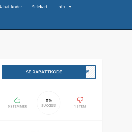
Rabattkoder
Sidekart
Info
SE RABATTKODE
F15
0%
SUCCESS
0 STEMMER
1 STEM