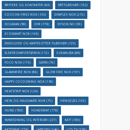
BRYTERE OG KONTAKTER
(84)
BÅTTILBEHØR
(192)
COCOON FIRES NOK
(135)
DIMPLEX NOK
(215)
DOGMAN
(98)
DYR
(778)
DYSON NO
(99)
ECOSMART NOK
(143)
EKKOLODD OG KARTPLOTTER TILBEHØR
(125)
ELEKTROIMPORTØREN
(115)
EUKANUBA
(88)
FOCO NOK
(115)
GARN
(76)
GLAMMFIRE NOK
(86)
GLOW FIRE NOK
(197)
HAPPY COCOONING NOK
(138)
HEATSTRIP NOK
(124)
HEIN OG HAUGAARD NOK
(75)
HENGELÅS
(103)
HUND
(780)
HUNDEMAT
(778)
INNREDNING OG INTERIØR
(237)
KATT
(780)
KATTEMAT
(779)
LAPTOPS
(146)
LCD TV
(239)