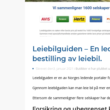
Leiebilguiden – En le
bestilling av leiebil.
Skrevet den3. januar 2021 i
Butikker vi har plukket u
Leiebilguiden er en av Norges ledende portaler for 
Gjennom leiebilguiden kan man leie bil på mer en
Ettersom de sammenligner flere selskaper har de 
Forsikring og ubegrenset