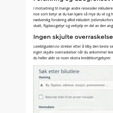
I motsetning til mange andre reisesider inkluderer
noe som betyr at du kan kjøre så mye du vil og h
nødvendig forsikring alltid inkludert (selvrisikofor
skatt, flyplassgebyr og veihjelp en del av den angi
Ingen skjulte overraskelse
Leiebilguiden.no streber etter å tilby den beste 
ingen skjulte overraskelser når du ankommer leieb
du heller aldri se noen ekstra kredittkortgebyrer.