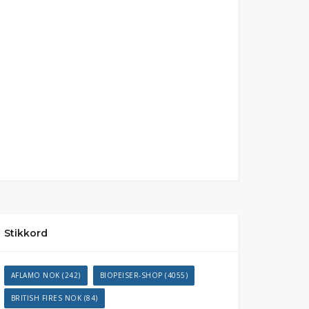
Stikkord
AFLAMO NOK
(242)
BIOPEISER-SHOP
(4055)
BRITISH FIRES NOK
(84)