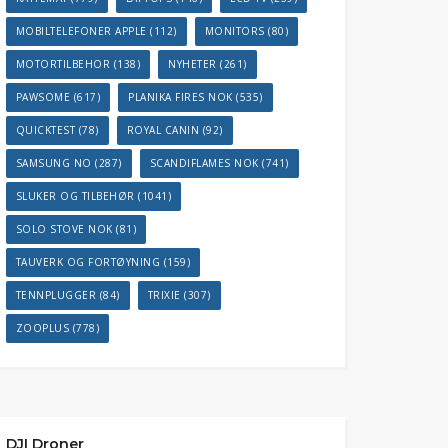
MOBILTELEFONER APPLE
(112)
MONITORS
(80)
MOTORTILBEHOR
(138)
NYHETER
(261)
PAWSOME
(617)
PLANIKA FIRES NOK
(535)
QUICKTEST
(78)
ROYAL CANIN
(92)
SAMSUNG NO
(287)
SCANDIFLAMES NOK
(741)
SLUKER OG TILBEHØR
(1041)
SOLO STOVE NOK
(81)
TAUVERK OG FORTØYNING
(159)
TENNPLUGGER
(84)
TRIXIE
(307)
ZOOPLUS
(778)
DJI Droner